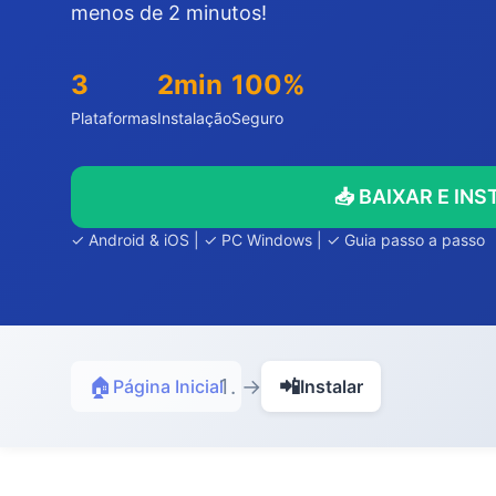
menos de 2 minutos!
3
2min
100%
Plataformas
Instalação
Seguro
📥 BAIXAR E IN
✓ Android & iOS | ✓ PC Windows | ✓ Guia passo a passo
🏠
→
📲
Página Inicial
Instalar