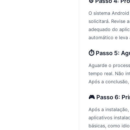
⚙️ Passo 4: Pr
O sistema Android
solicitará. Revise
adequado do aplica
automático e leva
⏱️ Passo 5: A
Aguarde o process
tempo real. Não in
Após a conclusão,
🎮 Passo 6: Pr
Após a instalação,
aplicativos instal
básicas, como idio