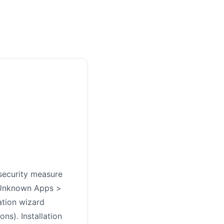
security measure
ll Unknown Apps >
ation wizard
ns). Installation