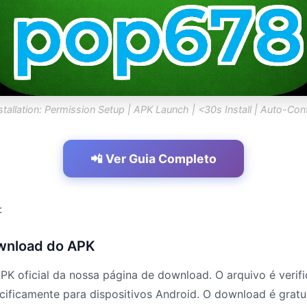
stallation: Permission Setup | APK Launch | <30s Install | Auto-Con
📲 Ver Guia Completo
:
ownload do APK
APK oficial da nossa página de download. O arquivo é verif
ificamente para dispositivos Android. O download é gratu