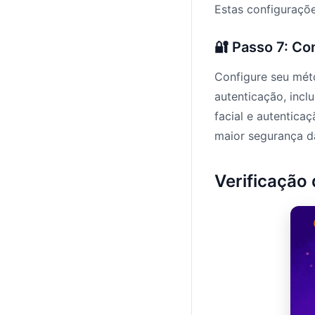
Estas configuraçõ
🔐 Passo 7: Co
Configure seu méto
autenticação, incl
facial e autentic
maior segurança d
Verificação