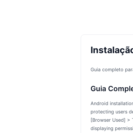
Instalaçã
Guia completo par
Guia Comple
Android installati
protecting users d
[Browser Used] > T
displaying permissi