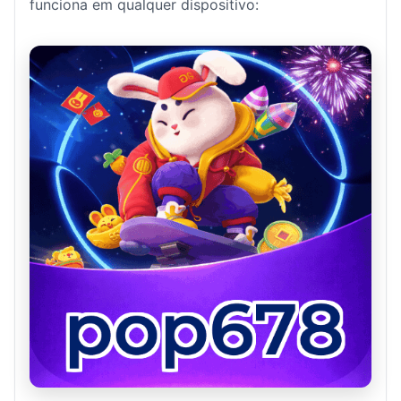
funciona em qualquer dispositivo: