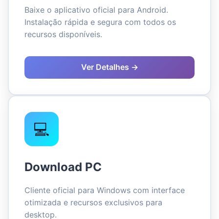
Baixe o aplicativo oficial para Android.
Instalação rápida e segura com todos os
recursos disponíveis.
Ver Detalhes →
💻
Download PC
Cliente oficial para Windows com interface
otimizada e recursos exclusivos para
desktop.