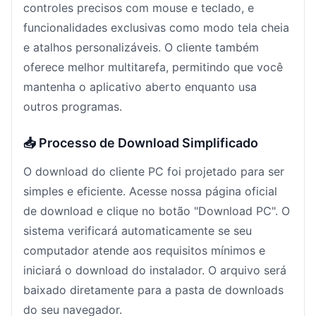
controles precisos com mouse e teclado, e
funcionalidades exclusivas como modo tela cheia
e atalhos personalizáveis. O cliente também
oferece melhor multitarefa, permitindo que você
mantenha o aplicativo aberto enquanto usa
outros programas.
📥 Processo de Download Simplificado
O download do cliente PC foi projetado para ser
simples e eficiente. Acesse nossa página oficial
de download e clique no botão "Download PC". O
sistema verificará automaticamente se seu
computador atende aos requisitos mínimos e
iniciará o download do instalador. O arquivo será
baixado diretamente para a pasta de downloads
do seu navegador.