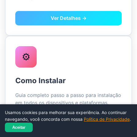
Ver Detalhes →
⚙️
Como Instalar
Guia completo passo a passo para instalação
em todos os dispositivos e plataformas.
Usamos cookies para melhorar sua experiência. Ao continuar
navegando, você concorda com nossa
Política de Privacidade
.
Ver Detalhes →
Aceitar