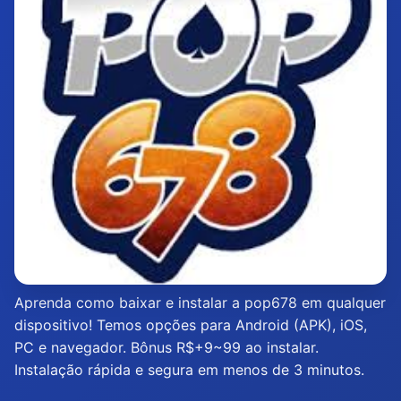
Aprenda como baixar e instalar a pop678 em qualquer
dispositivo! Temos opções para Android (APK), iOS,
PC e navegador. Bônus R$+9~99 ao instalar.
Instalação rápida e segura em menos de 3 minutos.