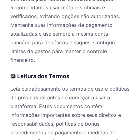
Recomendamos usar métodos oficiais e
verificados, evitando opções não autorizadas.
Mantenha suas informações de pagamento
atualizadas e use sempre a mesma conta
bancária para depósitos e saques. Configure
limites de gastos para manter o controle
financeiro.
📖 Leitura dos Termos
Leia cuidadosamente os termos de uso e políticas
de privacidade antes de começar a usar a
plataforma. Estes documentos contêm
informações importantes sobre seus direitos e
responsabilidades, políticas de bônus,
procedimentos de pagamento e medidas de