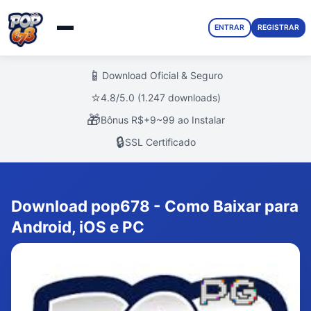
ENTRAR
REGISTRAR
📱
Download Oficial & Seguro
⭐
4.8/5.0 (1.247 downloads)
🎁
Bônus R$+9~99 ao Instalar
🔒
SSL Certificado
Download pop678 - Como Baixar para
Android, iOS e PC