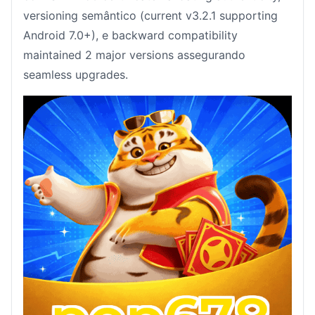
versioning semântico (current v3.2.1 supporting
Android 7.0+), e backward compatibility
maintained 2 major versions assegurando
seamless upgrades.