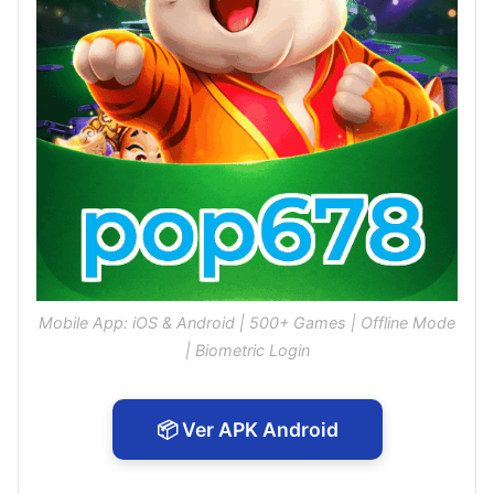
Mobile App: iOS & Android | 500+ Games | Offline Mode
| Biometric Login
📦 Ver APK Android