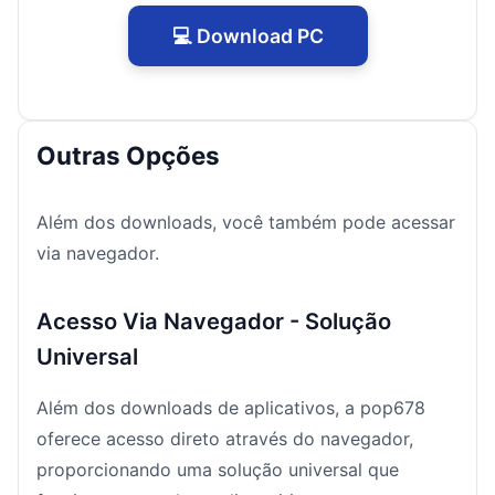
💻 Download PC
Outras Opções
Além dos downloads, você também pode acessar
via navegador.
Acesso Via Navegador - Solução
Universal
Além dos downloads de aplicativos, a pop678
oferece acesso direto através do navegador,
proporcionando uma solução universal que