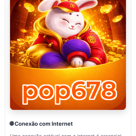
🌐 Conexão com Internet